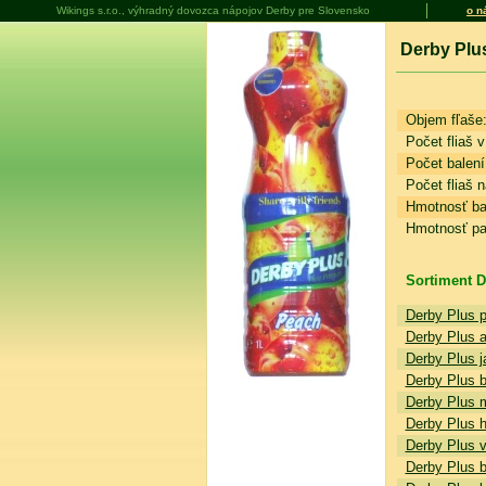
Wikings s.r.o., výhradný dovozca nápojov Derby pre Slovensko
o n
Derby Plu
Objem fľaše
Počet fliaš v
Počet balení 
Počet fliaš n
Hmotnosť bal
Hmotnosť pal
Sortiment De
Derby Plus 
Derby Plus a
Derby Plus j
Derby Plus 
Derby Plus m
Derby Plus h
Derby Plus v
Derby Plus 