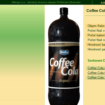
Wikings s.r.o., výhradný dovozca nápojov Pit Bull pre Slovensko
o n
Coffee Col
Objem fľaše
Počet fliaš v
Počet balení 
Počet fliaš n
Hmotnosť bal
Hmotnosť pal
Sortiment Co
Coffee Cola 
Coffee Cola 
Coffee Cola 